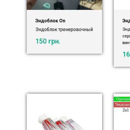
Эндоблок On
Эн
Эндоблок тренеровочный
Энд
сер
150
грн.
вин
16