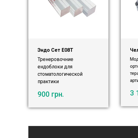
Эндо Сет Е08Т
Че
Тренеровочние
Мод
орт
ендоблоки для
тер
стоматологической
арт
практики
3 
900
грн.