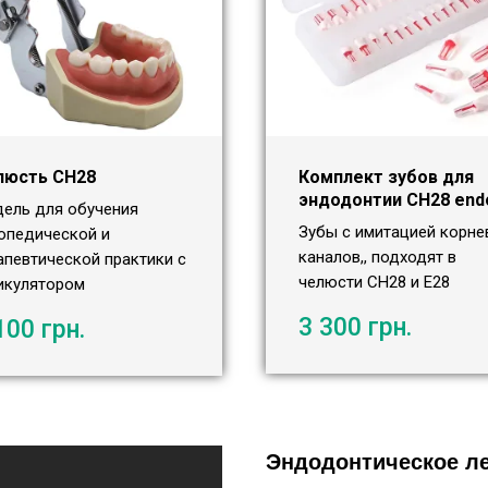
люсть СН28
Комплект зубов для
эндодонтии СН28 end
ель для обучения
Зубы с имитацией корне
опедической и
каналов,, подходят в
апевтической практики с
челюсти СН28 и Е28
икулятором
3 300
грн.
100
грн.
Эндодонтическое ле