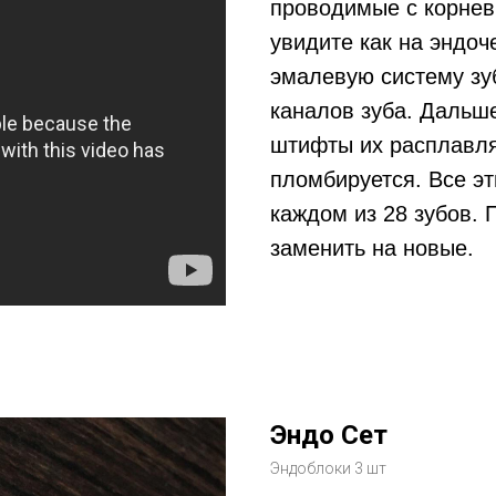
проводимые с корнев
увидите как на эндо
эмалевую систему зуб
каналов зуба. Дальш
штифты их расплавля
пломбируется. Все э
каждом из 28 зубов.
заменить на новые.
Эндо Сет
Эндоблоки 3 шт