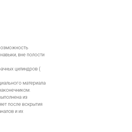
 возможность
навыки, вне полости
рачных цилиндров (
циального материала
наконечником.
выполнена из
яет после вскрытия
аналов и их