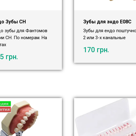
до Зубы СН
Зубы для эндо Е08С
о зубы для Фантомов
Зубы для ендо поштучно.
ии СН. По номерам. На
2 или 3-х канальные
тах
170
грн.
5
грн.